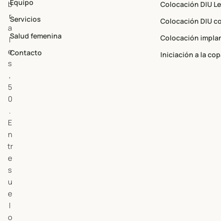
Equipo
b
Colocación DIU L
r
Servicios
Colocación DIU c
a
Salud femenina
Colocación impla
l
e
Contacto
Iniciación a la co
s
,
5
0
.
E
n
tr
e
s
u
e
l
o