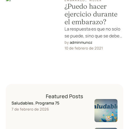
EMBARAZO
,
MUJER
¿Puedo hacer
ejercicio durante
el embarazo?
La respuesta es que no solo
se puede, sino que se debe
hacer ejercicio durante el
by 
adminmunoz
10 de febrero de 2021
embarazo. Con …
Featured Posts
Saludables. Programa 75
7 de febrero de 2026