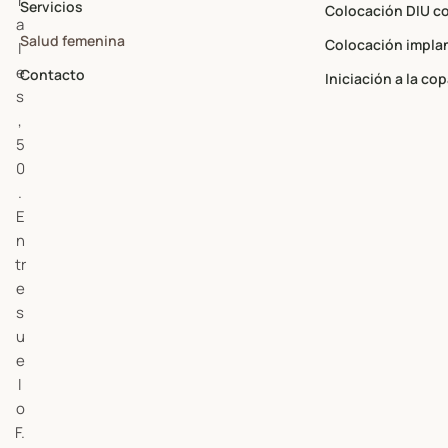
r
Servicios
Colocación DIU c
a
Salud femenina
Colocación impla
l
e
Contacto
Iniciación a la co
s
,
5
0
.
E
n
tr
e
s
u
e
l
o
F.