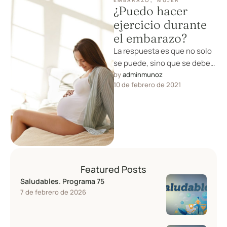
EMBARAZO
,
MUJER
¿Puedo hacer
ejercicio durante
el embarazo?
La respuesta es que no solo
se puede, sino que se debe
hacer ejercicio durante el
by 
adminmunoz
10 de febrero de 2021
embarazo. Con …
Featured Posts
Saludables. Programa 75
7 de febrero de 2026