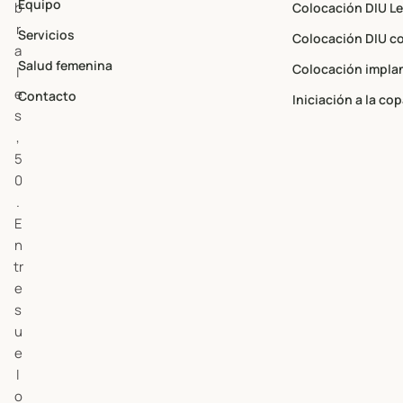
Equipo
b
Colocación DIU L
r
Servicios
Colocación DIU c
a
Salud femenina
Colocación impla
l
e
Contacto
Iniciación a la co
s
,
5
0
.
E
n
tr
e
s
u
e
l
o